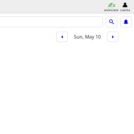
anúnciate
cuenta
Sun, May 10