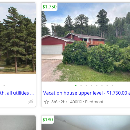
$1,750
•
•
•
•
•
•
•
•
•
Lower level duplex apt - 2bd 1bth, all utilities incl. !!
8/6
2br
1400ft
Piedmont
2
$180