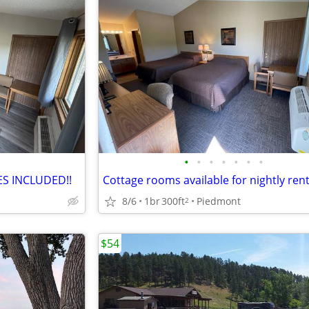
•
•
•
•
•
•
•
IES INCLUDED!!
Cottage rooms available for nightly rent
8/6
1br
300ft
Piedmont
2
$54