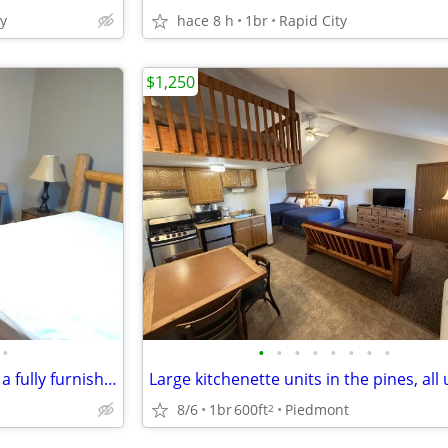
ty
hace 8 h
1br
Rapid City
$1,250
•
•
•
•
•
•
•
•
•
Furnished Bedroom for rent in a fully furnished large 4 bedroom house
8/6
1br
600ft
Piedmont
2