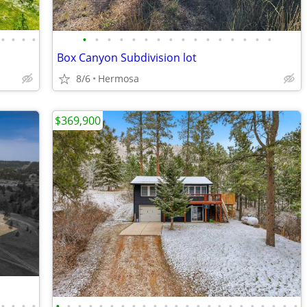
•
•
•
•
•
•
•
•
•
•
•
•
•
•
•
•
•
•
•
•
Box Canyon Subdivision lot
8/6
Hermosa
$369,900
•
•
•
•
•
•
•
•
•
•
•
•
•
•
•
•
•
•
•
•
•
•
•
•
•
•
•