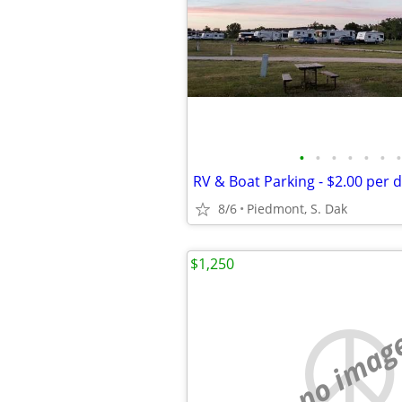
•
•
•
•
•
•
•
RV & Boat Parking - $2.00 per d
8/6
Piedmont, S. Dak
$1,250
no imag