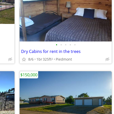
•
•
•
•
•
Dry Cabins for rent in the trees
8/6
1br
325ft
Piedmont
2
$150,000