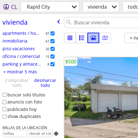
CL
Rapid City
vivienda
tod
vivienda
apartments / housing for rent
87
+ n
inmobiliaria
61
piso vacaciones
20
oficina / comercial
15
$500
parking y almacenamiento
8
+ mostrar 5 más
Comprobar
desmarcar
todo
todo
buscar solo títulos
anuncio con foto
publicado hoy
show duplicates
MILLAS DE LA UBICACIÓN
