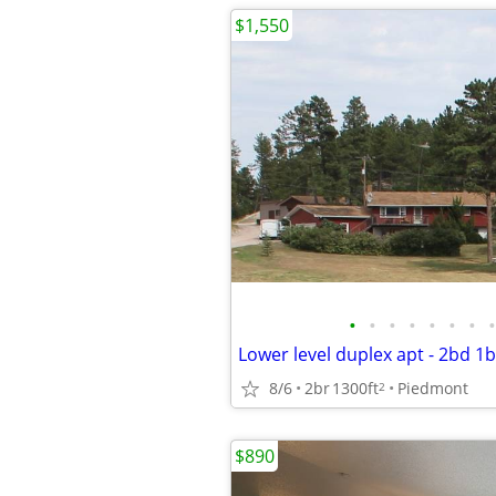
$1,550
•
•
•
•
•
•
•
•
8/6
2br
1300ft
Piedmont
2
$890