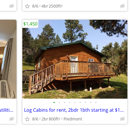
8/6
4br
2500ft
2
$1,450
•
•
•
•
•
•
•
•
•
Large kitchenette units in the pines, all utilities included!!
Log Cabins for rent, 2bdr 1bth starting at $1450, all utilities incl.
8/6
2br
800ft
Piedmont
2