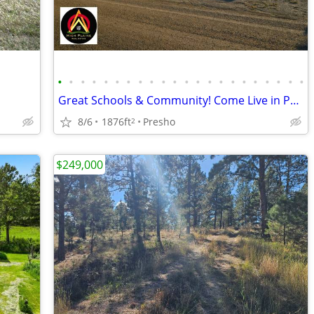
•
•
•
•
•
•
•
•
•
•
•
•
•
•
•
•
•
•
•
•
•
•
Great Schools & Community! Come Live in Peaceful Small Town USA
8/6
1876ft
Presho
2
$249,000