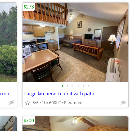
$273
•
•
•
•
•
•
Vacation house upper level - $1,750.00 a month
Large kitchenette unit with patio
8/6
1br
600ft
Piedmont
2
$700