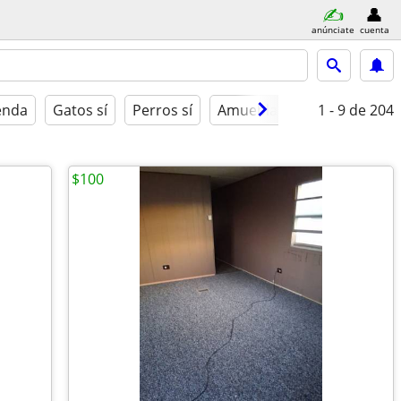
anúnciate
cuenta
ienda
Gatos sí
Perros sí
Amueblado
1 - 9
de 204
$100