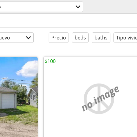
o
uevo
Precio
beds
baths
Tipo viv
$100
no image