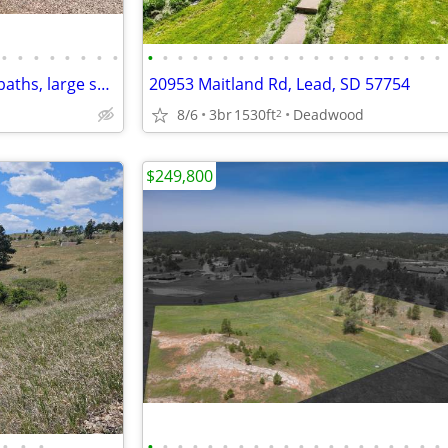
•
•
•
•
•
•
•
•
•
•
•
•
•
•
•
•
•
•
•
•
•
•
•
•
•
•
•
•
Handicap Accessible 5 beds, 2 baths, large shop Box Elder / Ellsworth
20953 Maitland Rd, Lead, SD 57754
8/6
3br
1530ft
Deadwood
2
$249,800
•
•
•
•
•
•
•
•
•
•
•
•
•
•
•
•
•
•
•
•
•
•
•