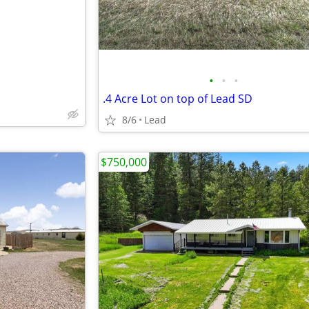
•
•
•
.4 Acre Lot on top of Lead SD
8/6
Lead
$750,000