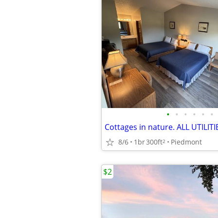
•
•
•
•
•
•
Cottages in nature. ALL UTILIT
8/6
1br
300ft
Piedmont
2
$2