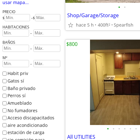
usar mapa...
•
•
PRECIO
Shop/Garage/Storage
-
$
$
hace 5 h
400ft
Spearfish
2
HABITACIONES
-
BAÑOS
$800
-
M²
-
Habit priv
Gatos sí
Baño privado
Perros sí
Amueblado
No fumadores
Acceso discapacitados
aire acondicionado
•
•
•
•
•
•
estación de carga
All UTILITIES
sin comisión para