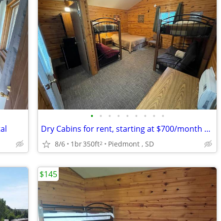
•
•
•
•
•
•
•
•
•
al
Dry Cabins for rent, starting at $700/month all utilities incl.
8/6
1br
350ft
Piedmont , SD
2
$145