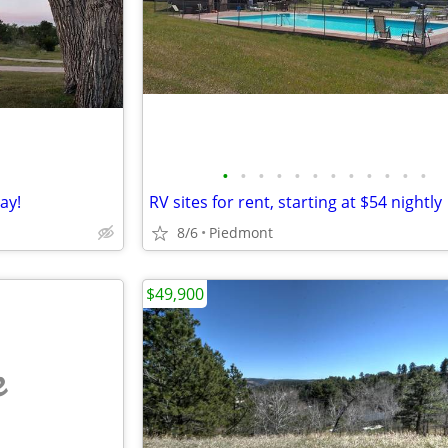
•
•
•
•
•
•
•
•
•
•
•
•
ay!
RV sites for rent, starting at $54 nightly
8/6
Piedmont
$49,900
e