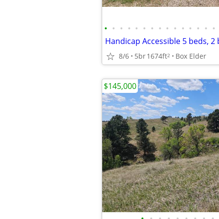
•
•
•
•
•
•
•
•
•
•
•
•
•
•
•
8/6
5br
1674ft
Box Elder
2
$145,000
•
•
•
•
•
•
•
•
•