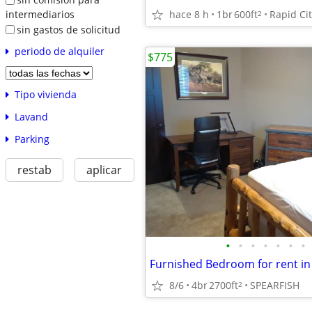
hace 8 h
1br
600ft
Rapid Ci
intermediarios
2
sin gastos de solicitud
periodo de alquiler
$775
Tipo vivienda
Lavand
Parking
restab
aplicar
•
•
•
•
•
•
•
8/6
4br
2700ft
SPEARFISH
2