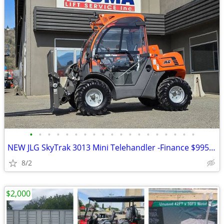
•
•
•
•
•
•
•
•
•
•
•
•
•
•
•
•
•
•
•
NEW JLG SkyTrak 3013 Mini Telehandler -Finance $995 Per Mo*
8/2
$2,000