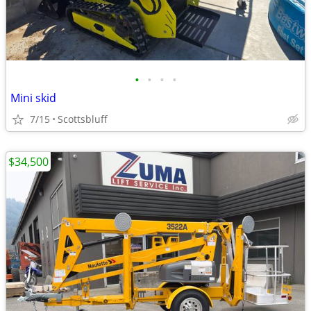
•
•
•
•
Mini skid
7/15
Scottsbluff
$34,500