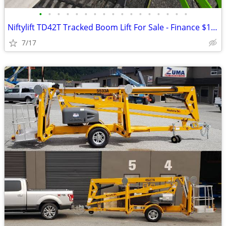
•
•
•
•
•
•
•
•
•
•
•
•
•
•
•
•
•
Niftylift TD42T Tracked Boom Lift For Sale - Finance $1339 Per Mo*
7/17