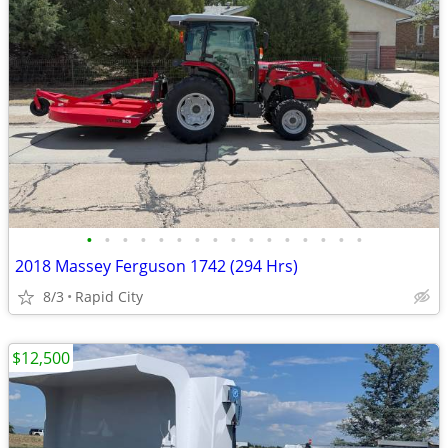
•
•
•
•
•
•
•
•
•
•
•
•
•
•
•
•
2018 Massey Ferguson 1742 (294 Hrs)
8/3
Rapid City
$12,500