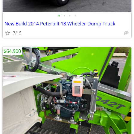
•
•
•
•
New Build 2014 Peterbilt 18 Wheeler Dump Truck
7/15
$64,900