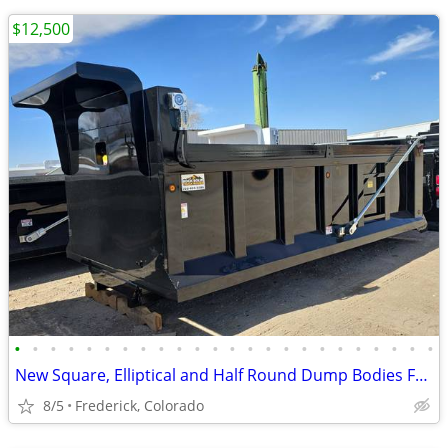
$12,500
•
•
•
•
•
•
•
•
•
•
•
•
•
•
•
•
•
•
•
•
•
•
•
•
New Square, Elliptical and Half Round Dump Bodies For Sale
8/5
Frederick, Colorado