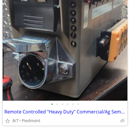
•
•
•
•
•
•
Remote Controlled "Heavy Duty" Commercial/Ag Semi Trailer Light Tester
8/7
Piedmont