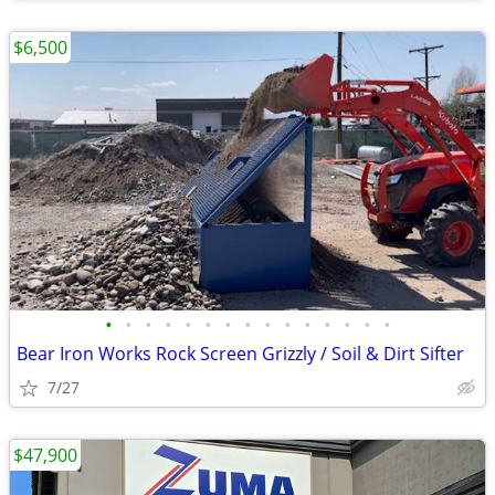
$6,500
•
•
•
•
•
•
•
•
•
•
•
•
•
•
•
Bear Iron Works Rock Screen Grizzly / Soil & Dirt Sifter
7/27
$47,900