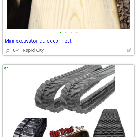
•
•
•
•
Mini excavator quick connect
8/4
Rapid City
$1