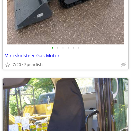
•
•
•
•
•
•
Mini skidsteer Gas Motor
7/20
Spearfish