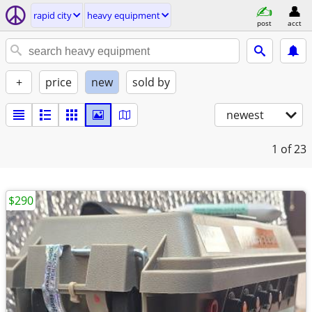
rapid city
heavy equipment
post
acct
+
price
new
sold by
newest
1
of 23
$290