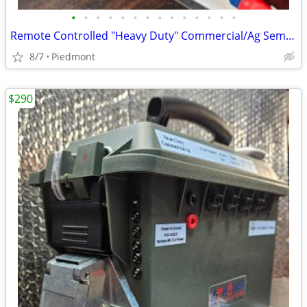
•
•
•
•
•
•
•
•
•
•
•
•
•
•
Remote Controlled "Heavy Duty" Commercial/Ag Semi Trailer Light Tester
8/7
Piedmont
$290