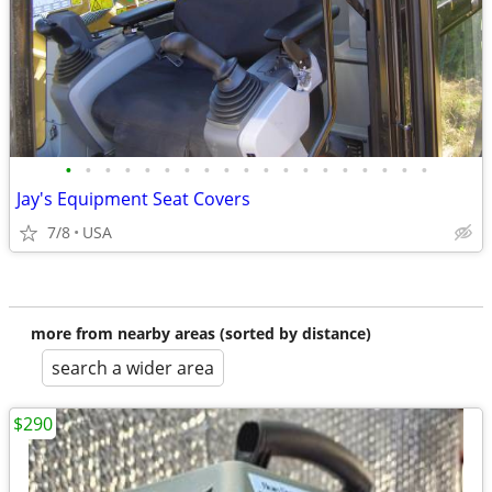
•
•
•
•
•
•
•
•
•
•
•
•
•
•
•
•
•
•
•
Jay's Equipment Seat Covers
7/8
USA
more from nearby areas (sorted by distance)
search a wider area
$290