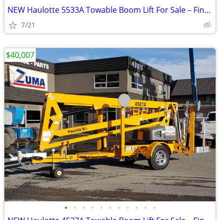
NEW Haulotte 5533A Towable Boom Lift For Sale – Finance $1139 Per Mo*
7/21
$40,007
•
•
•
•
•
•
•
•
•
•
•