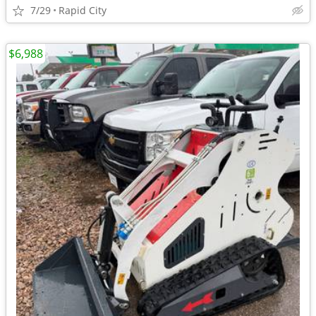
7/29
Rapid City
$6,988