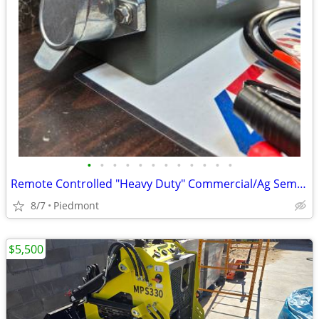
•
•
•
•
•
•
•
•
•
•
•
•
Remote Controlled "Heavy Duty" Commercial/Ag Semi Trailer Light Tester
8/7
Piedmont
$5,500