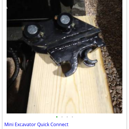
•
•
•
•
Mini Excavator Quick Connect