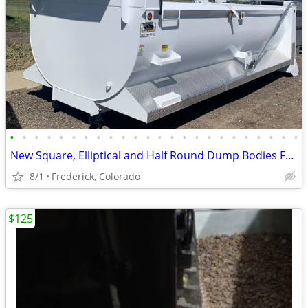
•
•
•
•
•
•
•
•
•
•
•
•
•
•
•
•
•
•
•
•
•
•
•
•
New Square, Elliptical and Half Round Dump Bodies For Sale
8/1
Frederick, Colorado
$125