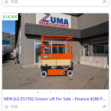
7/25
$14,900
•
•
•
•
•
•
•
•
•
NEW JLG ES1932 Scissor Lift For Sale – Finance $280 Per Mo*
7/25