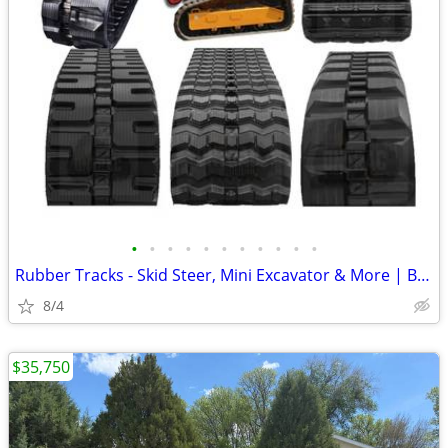
•
•
•
•
•
•
•
•
•
•
•
Rubber Tracks - Skid Steer, Mini Excavator & More | Best Prices
8/4
$35,750