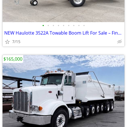
•
•
•
•
•
•
•
•
•
NEW Haulotte 3522A Towable Boom Lift For Sale – Finance $689 Per Mo*
7/15
$165,000