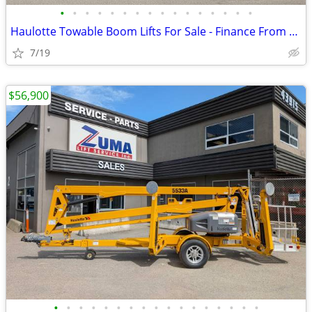
•
•
•
•
•
•
•
•
•
•
•
•
•
•
•
•
Haulotte Towable Boom Lifts For Sale - Finance From $659 Per Mo*
7/19
$56,900
•
•
•
•
•
•
•
•
•
•
•
•
•
•
•
•
•