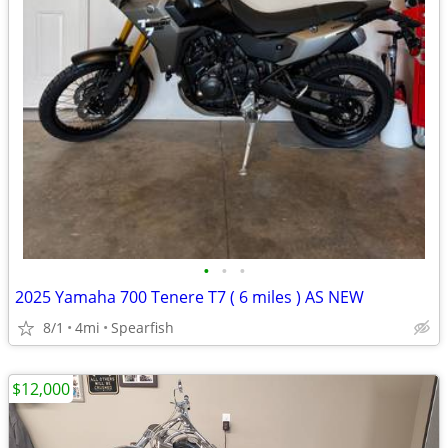
•
•
•
2025 Yamaha 700 Tenere T7 ( 6 miles ) AS NEW
8/1
4mi
Spearfish
$12,000