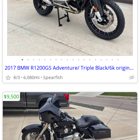
•
•
•
•
•
•
•
•
•
•
•
•
•
•
•
•
•
•
2017 BMW R1200GS Adventure/ Triple Black/6k original miles/ Must see
8/3
6,080mi
Spearfish
$9,500