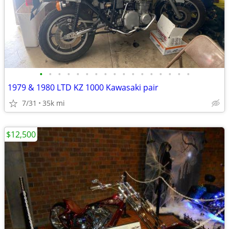
•
•
•
•
•
•
•
•
•
•
•
•
•
•
•
•
•
1979 & 1980 LTD KZ 1000 Kawasaki pair
7/31
35k mi
$12,500