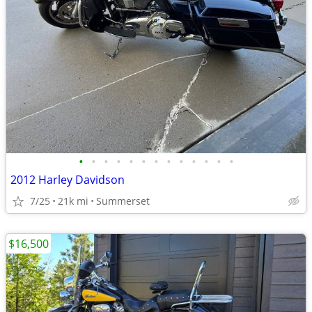
•
•
•
•
•
•
•
•
•
•
•
•
•
2012 Harley Davidson
7/25
21k mi
Summerset
$16,500