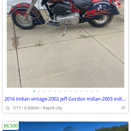
•
•
•
•
•
•
•
•
•
•
•
•
•
2016 Indian vintage-2002 jeff Gordon Indian-2003 indian
7/17
6,500mi
Rapid city
$8,500