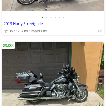
•
•
•
•
•
•
2013 Harly Streetglide
8/3
26k mi
Rapid City
$9,000