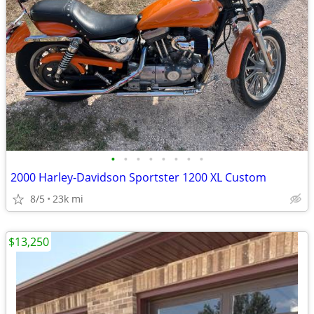
•
•
•
•
•
•
•
•
2000 Harley-Davidson Sportster 1200 XL Custom
8/5
23k mi
$13,250