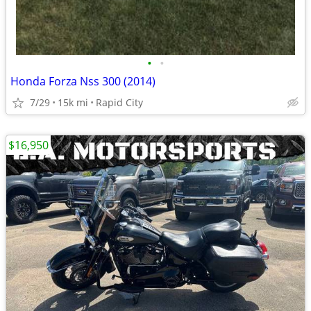
•
•
Honda Forza Nss 300 (2014)
7/29
15k mi
Rapid City
$16,950