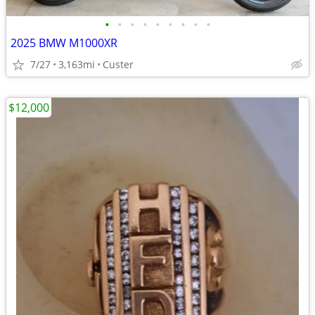
•
•
•
•
•
•
•
•
•
2025 BMW M1000XR
7/27
3,163mi
Custer
$12,000