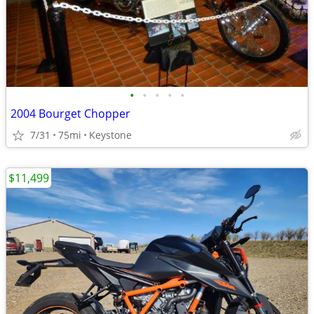
•
•
•
•
•
2004 Bourget Chopper
7/31
75mi
Keystone
$11,499