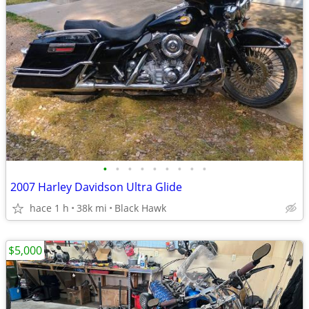
•
•
•
•
•
•
•
•
•
2007 Harley Davidson Ultra Glide
hace 1 h
38k mi
Black Hawk
$5,000