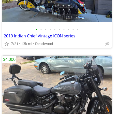
•
•
•
•
•
•
•
•
•
•
2019 Indian Chief Vintage ICON series
7/21
13k mi
Deadwood
$4,000