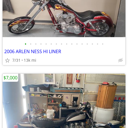
•
•
•
•
•
•
•
•
•
•
•
•
•
•
•
•
2006 ARLEN NESS HI LINER
7/31
13k mi
$7,000