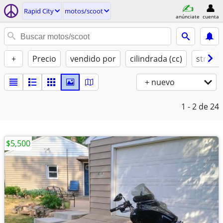
Rapid City
motos/scoot
anúnciate
cuenta
+
Precio
vendido por
cilindrada (cc)
street 
+ nuevo
1 - 2
de 24
$5,500