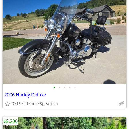
•
•
•
•
•
2006 Harley Deluxe
7/13
11k mi
Spearfish
$5,200