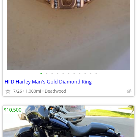
•
•
•
•
•
•
•
•
•
•
•
HFD Harley Man's Gold Diamond Ring
7/26
1,000mi
Deadwood
$10,500