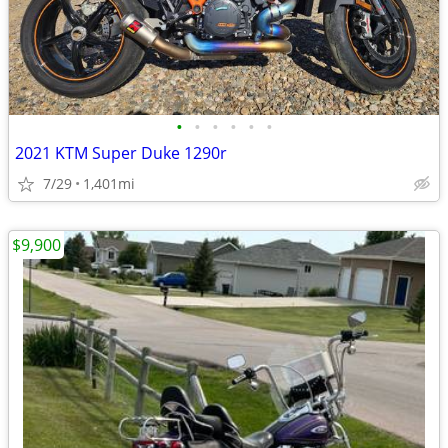
•
•
•
•
•
•
2021 KTM Super Duke 1290r
7/29
1,401mi
$9,900