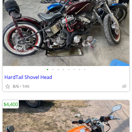
•
•
•
•
•
•
•
•
HardTail Shovel Head
8/6
1mi
$4,400