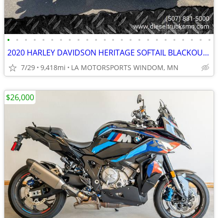
•
•
•
•
•
•
•
•
•
•
•
•
•
•
•
•
•
•
•
•
•
•
•
•
2020 HARLEY DAVIDSON HERITAGE SOFTAIL BLACKOUT 114" 9418 MILES
7/29
9,418mi
LA MOTORSPORTS WINDOM, MN
$26,000