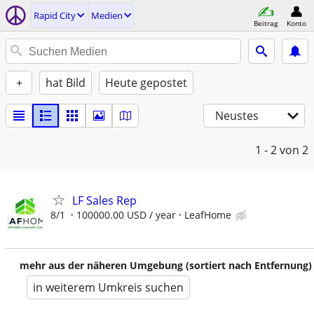
Rapid City
Medien
Beitrag
Konto
+
hat Bild
Heute gepostet
Neustes
1 - 2
von 2
LF Sales Rep
8/1
100000.00 USD / year
LeafHome
mehr aus der näheren Umgebung (sortiert nach Entfernung)
in weiterem Umkreis suchen