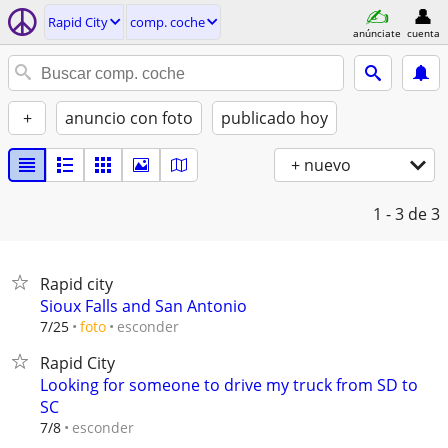
Rapid City
comp. coche
anúnciate
cuenta
+
anuncio con foto
publicado hoy
+ nuevo
1 - 3
de 3
Rapid city
Sioux Falls and San Antonio
esconder
7/25
foto
Rapid City
Looking for someone to drive my truck from SD to
SC
esconder
7/8