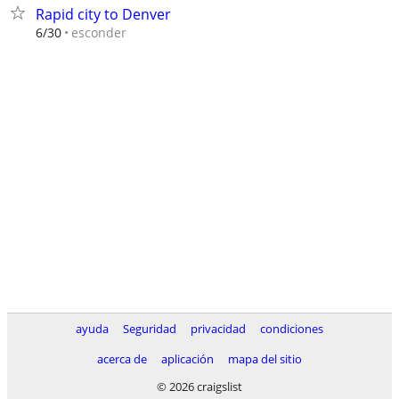
Rapid city to Denver
esconder
6/30
ayuda
Seguridad
privacidad
condiciones
acerca de
aplicación
mapa del sitio
© 2026 craigslist