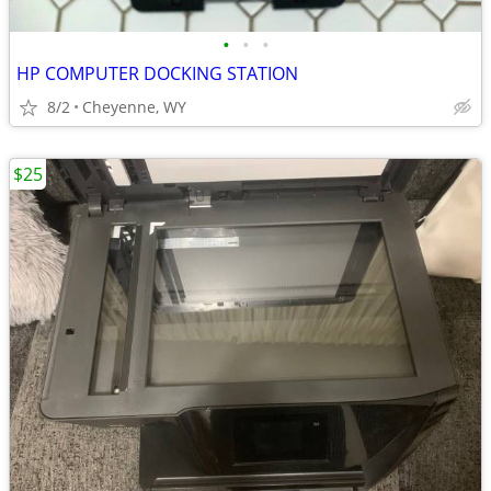
•
•
•
HP COMPUTER DOCKING STATION
8/2
Cheyenne, WY
$25