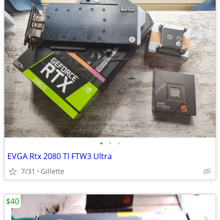
•
•
•
EVGA Rtx 2080 TI FTW3 Ultra
7/31
Gillette
$40