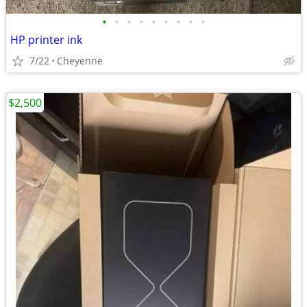
•
•
•
•
•
•
•
•
•
HP printer ink
7/22
Cheyenne
$2,500