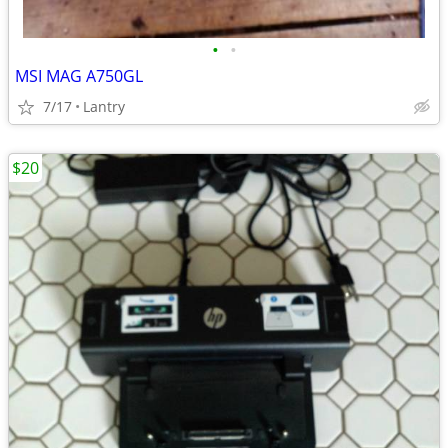
•
•
MSI MAG A750GL
7/17
Lantry
$20