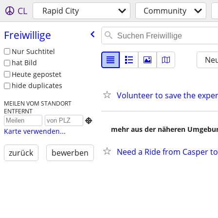
CL
Rapid City
Community
Freiwillige
Nur Suchtitel
Neu
hat Bild
Heute gepostet
hide duplicates
Volunteer to save the expe
MEILEN VOM STANDORT
ENTFERNT

mehr aus der näheren Umgebung
Karte verwenden...
Need a Ride from Casper to
zurück
bewerben