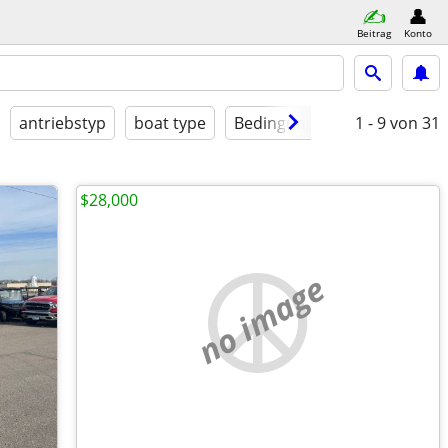
Beitrag
Konto
antriebstyp
boat type
Bedingung
1 - 9
von 31
$28,000
no image