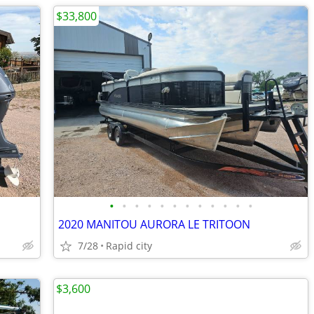
$33,800
•
•
•
•
•
•
•
•
•
•
•
•
2020 MANITOU AURORA LE TRITOON
7/28
Rapid city
$3,600