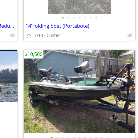
•
•
•
•
•
•
•
Venture Outdoors Pontoon Boat Price Reduced
14’ folding boat (Portabote)
7/13
Custer
$10,500
•
•
•
•
•
•
•
•
•
•
•