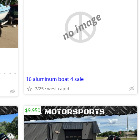
no image
•
•
•
•
16 aluminum boat 4 sale
7/25
west rapid
$9,950