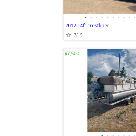
•
•
•
•
•
•
•
•
•
•
2012 14ft crestliner
7/15
$7,500
•
•
•
•
•
•
•