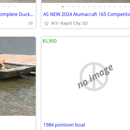
•
•
•
•
•
•
•
•
•
•
•
•
•
•
•
•
2006 War Eagle 16' Jon Boat - Complete Duck Hunting Rig
8/3
Rapid City, SD
$5,900
no image
1984 pontoon boat