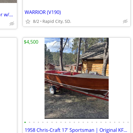
WARRIOR (V190)
AS NEW 2024 Alumacraft 165 Competitor w/90hp Yamaha SHO + EXTRAS!!
8/2
Rapid City, SD.
$4,500
•
•
•
•
•
•
•
•
•
•
•
•
•
•
•
•
•
•
•
•
•
•
•
•
1958 Chris-Craft 17' Sportsman | Original KFL 6-Cylinder | Restoration