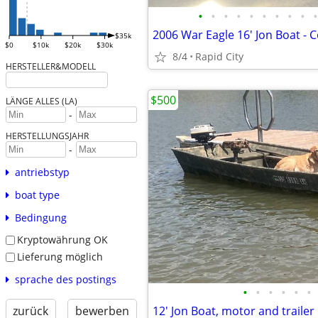
•
•
•
•
•
•
•
•
•
•
$35k
$0
$10k
$20k
$30k
8/4
Rapid City
HERSTELLER&MODELL
$500
LÄNGE ALLES (LA)
-
HERSTELLUNGSJAHR
-
antriebstyp
boat type
Bedingung
Kryptowährung OK
Lieferung möglich
sprache des postings
•
•
•
•
•
•
zurück
bewerben
12' Jon Boat, motor and trailer