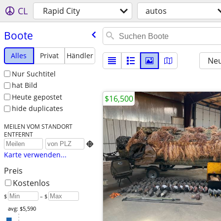
CL
Rapid City
autos
Boote
Alles
Privat
Händler
Neu
Nur Suchtitel
hat Bild
Heute gepostet
$16,500
hide duplicates
MEILEN VOM STANDORT
ENTFERNT

Karte verwenden...
Preis
Kostenlos
$
– $
avg: $5,590