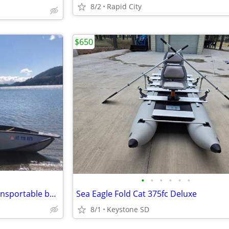
8/2
Rapid City
$650
•
•
•
•
•
•
Portabote 10 ft fishing boat transportable by car suv
Sea Eagle Fold Cat 375fc Deluxe
8/1
Keystone SD