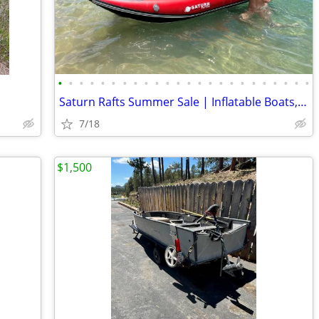
•
•
•
•
•
•
•
•
•
•
•
•
•
•
•
•
•
•
•
•
•
•
•
•
Saturn Rafts Summer Sale | Inflatable Boats, Whitewater Rafts, Kayaks
7/18
$1,500