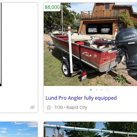
$8,000
•
•
•
•
Lund Pro Angler fully equipped
7/30
Rapid City