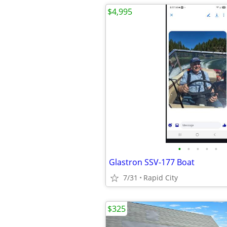
$4,995
•
•
•
•
•
Glastron SSV-177 Boat
7/31
Rapid City
$325