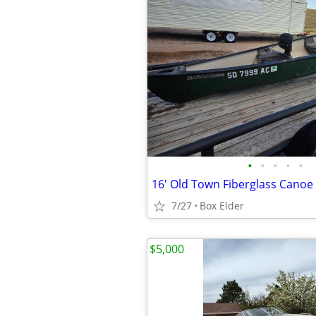
•
•
•
•
•
16' Old Town Fiberglass Canoe
7/27
Box Elder
$5,000