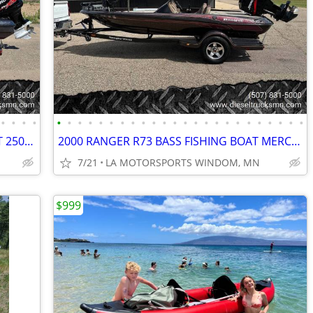
•
•
•
•
•
•
•
•
•
•
•
•
•
•
•
•
•
•
•
•
•
•
•
•
•
•
•
•
2016 TRITON 20 TRX ELITE FISHING BOAT 250HP MERC PRO XS DUAL CONSOLE
2000 RANGER R73 BASS FISHING BOAT MERCURY 125HP 2 STROKE
7/21
LA MOTORSPORTS WINDOM, MN
$999