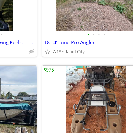
•
•
•
•
•
O’Day 22’ Sailboat 1980, with Swing Keel or Trade for Pontoon Boat
18'- 4' Lund Pro Angler
7/18
Rapid City
$975