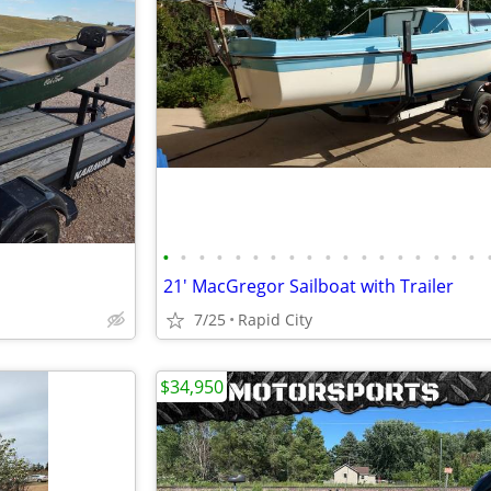
•
•
•
•
•
•
•
•
•
•
•
•
•
•
•
•
•
•
21' MacGregor Sailboat with Trailer
7/25
Rapid City
$34,950