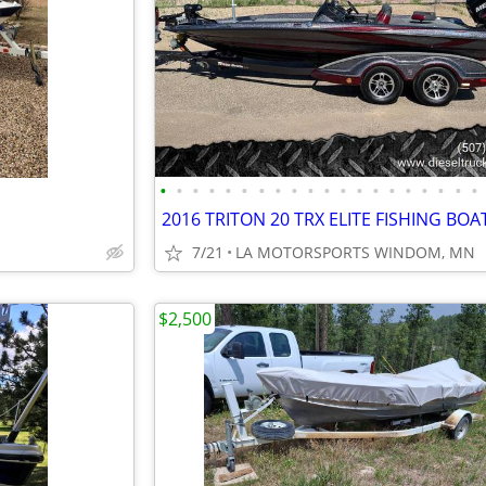
•
•
•
•
•
•
•
•
•
•
•
•
•
•
•
•
•
•
•
•
7/21
LA MOTORSPORTS WINDOM, MN
$2,500