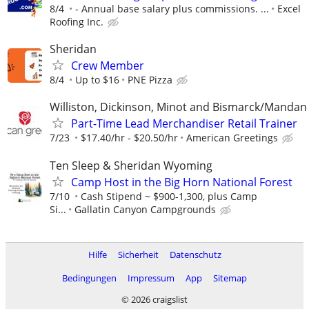
8/4
- Annual base salary plus commissions. ...
Excel
Roofing Inc.
Sheridan
Crew Member
8/4
Up to $16
PNE Pizza
Williston, Dickinson, Minot and Bismarck/Mandan
Part-Time Lead Merchandiser Retail Trainer
7/23
$17.40/hr - $20.50/hr
American Greetings
Ten Sleep & Sheridan Wyoming
Camp Host in the Big Horn National Forest
7/10
Cash Stipend ~ $900-1,300, plus Camp
Si...
Gallatin Canyon Campgrounds
Hilfe
Sicherheit
Datenschutz
Bedingungen
Impressum
App
Sitemap
© 2026 craigslist